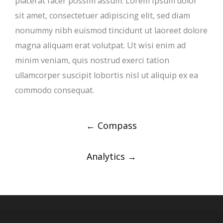
placerat facer possim assum. Lorem ipsum dolor
sit amet, consectetuer adipiscing elit, sed diam
nonummy nibh euismod tincidunt ut laoreet dolore
magna aliquam erat volutpat. Ut wisi enim ad
minim veniam, quis nostrud exerci tation
ullamcorper suscipit lobortis nisl ut aliquip ex ea
commodo consequat.
Post
←
Compass
navigation
Analytics
→